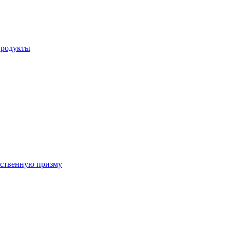
продукты
арственную призму