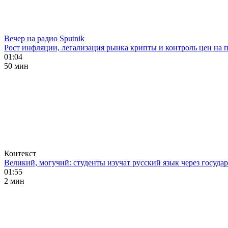
Вечер на радио Sputnik
Рост инфляции, легализация рынка крипты и контроль цен на 
01:04
50 мин
Контекст
Великий, могучий: студенты изучат русский язык через госуд
01:55
2 мин