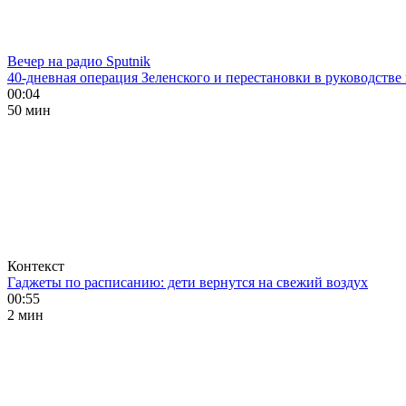
Вечер на радио Sputnik
40-дневная операция Зеленского и перестановки в руководстве
00:04
50 мин
Контекст
Гаджеты по расписанию: дети вернутся на свежий воздух
00:55
2 мин