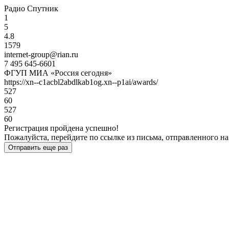
Радио Спутник
1
5
4.8
1579
internet-group@rian.ru
7 495 645-6601
ФГУП МИА «Россия сегодня»
https://xn--c1acbl2abdlkab1og.xn--p1ai/awards/
527
60
527
60
Регистрация пройдена успешно!
Пожалуйста, перейдите по ссылке из письма, отправленного на
Отправить еще раз